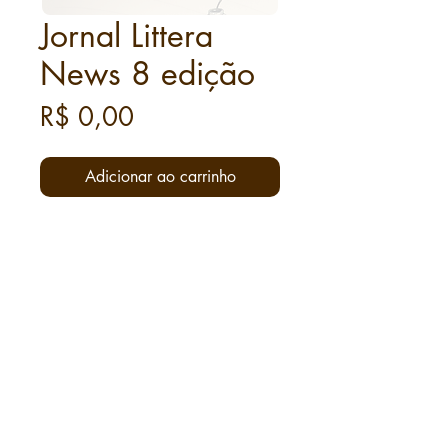
Jornal Littera
News 8 edição
Preço
R$ 0,00
Adicionar ao carrinho
Grupo Hoffmann Littera
ACESSE A LOJA
Seja o primeiro a receber!
CNPJ:
48.738.767
/0001-49
Av. Ayrton Senna, N° 2500, Bloco II, Sala
326, Condomínio Neolink Office, Mall &
Stay,