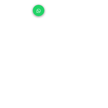
Barra da Tijuca, caixa postal 362, Rio de
Janeiro, RJ, CEP:
22775-003
(21) 972281591
editoralittera@gmail.com
FAQ
Troca e Devolução
Política de Privacidade
Se inscreva para receber a revista
digital gratuitamente
Subscribe