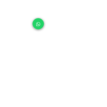
Av. Ayrton Senna, N° 2500, Bloco II, Sala
326, Condomínio Neolink Office, Mall &
Stay,
Barra da Tijuca, caixa postal 362, Rio de
Janeiro, RJ, CEP:
22775-003
(21) 972281591
editoralittera@gmail.com
FAQ
Troca e Devolução
Política de Privacidade
Se inscreva para receber a revista
digital gratuitamente
Subscribe