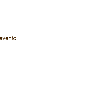
evento
ACESSE A LOJA
FAQ
Troca e Devolução
Política de Privacidade