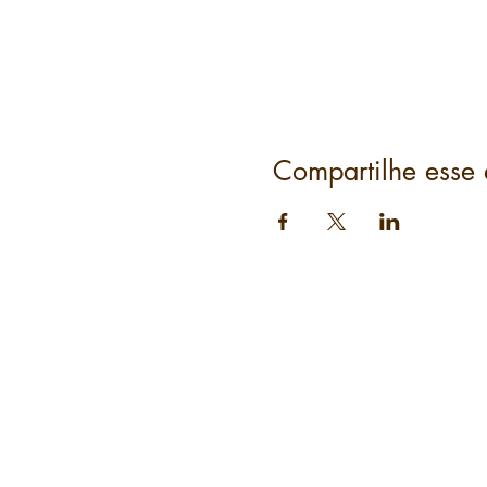
Compartilhe esse 
Grupo Hoffmann Littera
CNPJ: 48.738.767/0001-49
Av. Ayrton Senna, N° 2500, Bloco
II, Sala 326, Condomínio Neolink
Office, Mall & Stay,