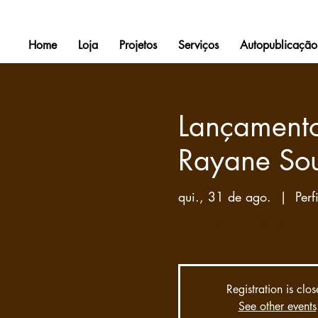
Home
Loja
Projetos
Serviços
Autopublicação
Lançamento 
Rayane So
qui., 31 de ago.
  |  
Perf
Live de Lançamento do Livro
Registration is clo
See other events