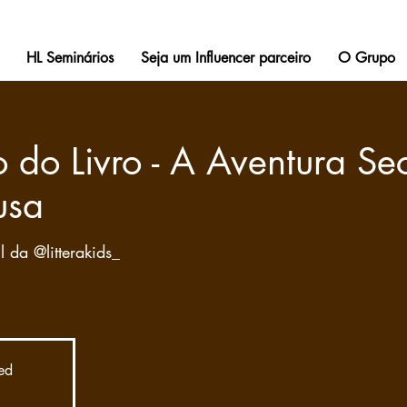
HL Seminários
Seja um Influencer parceiro
O Grupo
do Livro - A Aventura Sec
usa
il da @litterakids_
: A Aventura Secreta!
sed