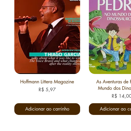
Hoffmann Littera Magazine
As Aventuras de 
Mundo dos Dino
Preço
R$ 5,97
Preço
R$ 14,0
Adicionar ao carrinho
Adicionar ao c