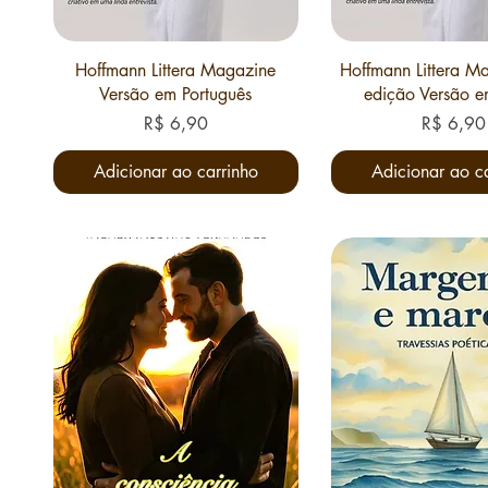
Hoffmann Littera Magazine
Hoffmann Littera M
Versão em Português
edição Versão e
Preço
Preço
R$ 6,90
R$ 6,90
Adicionar ao carrinho
Adicionar ao c