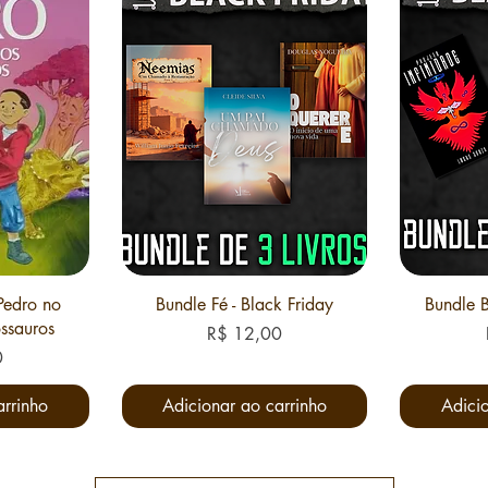
Pedro no
Bundle Fé - Black Friday
Bundle B
ssauros
Preço
R$ 12,00
0
arrinho
Adicionar ao carrinho
Adicio