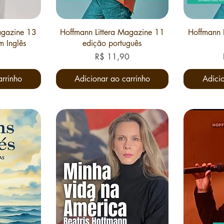
agazine 13
Hoffmann Littera Magazine 11
Hoffmann 
m Inglês
edição português
Preço
R$ 11,90
arrinho
Adicionar ao carrinho
Adicio