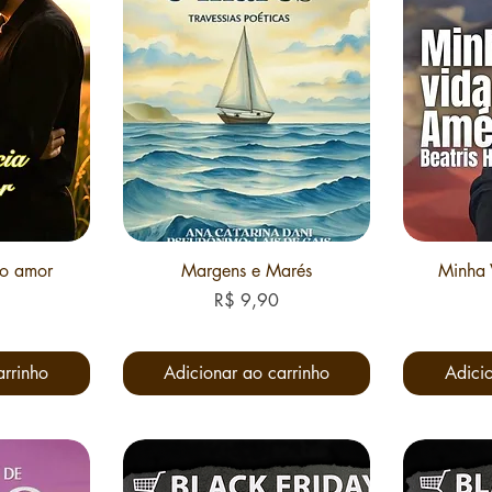
do amor
Margens e Marés
Minha 
Preço
R$ 9,90
arrinho
Adicionar ao carrinho
Adicio