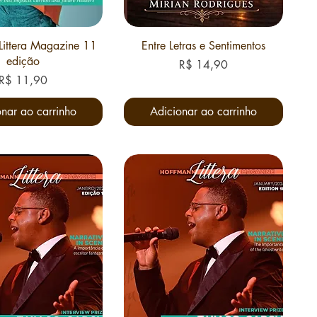
Littera Magazine 11
Entre Letras e Sentimentos
edição
Preço
R$ 14,90
Preço
R$ 11,90
nar ao carrinho
Adicionar ao carrinho